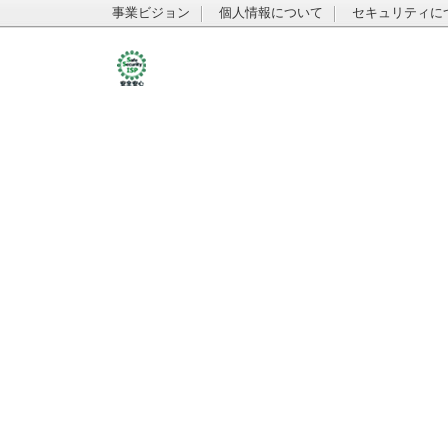
事業ビジョン
個人情報について
セキュリティに
レベル３大雨警報が鹿屋市に発表
- 8月9日（08:10）
レベル３大雨警報が指宿市、南九州市に発表
- 8月9日（05:30）
大和村と宇検村の土砂災害危険警報は解除 奄美
方では引き続き土砂災注意害に
- 8月9日（04:51）
台風１３号 奄美地方では引き続き土砂災害に厳
警戒 大和村と宇検村に警戒レベル４土砂災害危
警報が継続
- 8月9日（03:09）
無人ビルで生活か？「誰かが住みついている」自
称・本籍北海道の男を建造物侵入容疑で逮捕「４
頃からここで生活」
- 8月8日（19:47）
新たな【台風のたまご】熱帯低気圧２つも 次々
台風発生か？ 台風１３号は中国大陸へ １５号
東北地方へ【雨風シミュレーション１９日（水）
で／お盆休み天気予報】気象庁進路予想 気象庁予