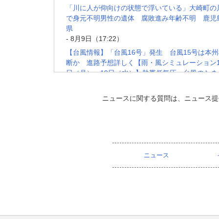
「川に人が仰向けの状態で浮いている」大崎町の
で身元不明男性の遺体 腐敗進み年齢不明 鹿児
県
- 8月9日（17:22）
【台風情報】「台風16号」発生 台風15号は本
断か 進路予想詳しく【雨・風シミュレーション1
日（月）～19日（水）】熱帯低気圧＝台風のたま
が発達 気象庁
- 8月9日（15:12）
ニュースに関する質問は、ニュース提
鹿児島市の国道10号でワゴン車横転 歩道乗り越
ひっくり返る
- 8月9日（12:31）
奄美の広範囲1万7000戸停電「冷蔵庫開けたくな
が、多分だめ」台風13号遠ざかるも交通にも影
ニュース
鹿児島
- 8月9日（12:11）
沖永良部空港で搭乗手続き一時停止、始発便に遅
れ 台風13号影響で停電、携帯も利用しづらく 
児島
- 8月9日（09:40）